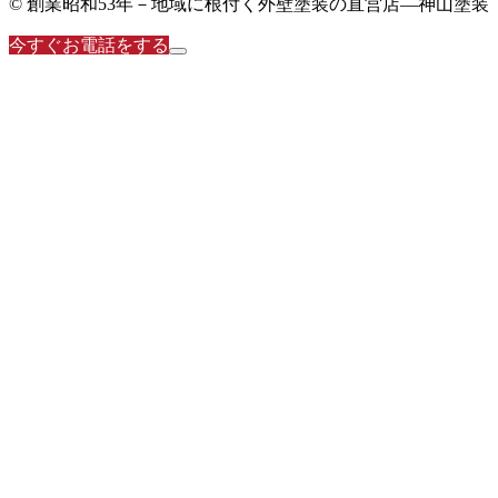
© 創業昭和53年－地域に根付く外壁塗装の直営店―神山塗装
今すぐお電話をする