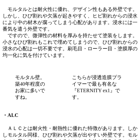
モルタルとは耐火性に優れ、デザイン性もある外壁です。
しかし、ひび割れや欠落が起きやすく、ヒビ割れからの浸水
により中の材木が腐ってしまう心配があります。浸水には一
番気を遣う外壁です。
ですので、微弾性の材料を厚みを持たせて塗装をします。
小さなひび割れもこれで埋めてしまうので、ひび割れからの
浸水の心配は一切不要です。刷毛目・ローラー目・塗膜厚の
均一化に気を付けています。
モルタル壁。
こちらが浸透造膜プラ
築40年程度の
イマーで最も有名な
お家に多いで
『ETERNITY ex1』で
すね。
す。
・ALC
ＡＬＣとは耐火性・耐熱性に優れた特徴があります。しか
しモルタル同様、ひび割れや欠落が出やすい外壁です。モル