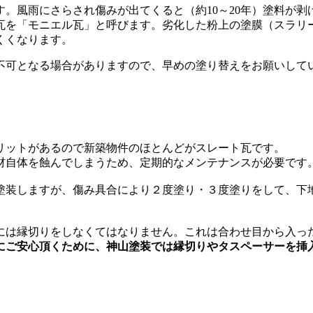
。風雨にさらされ傷みが出てくると（約10～20年）塗料が剥
を「モニエル瓦」と呼びます。劣化した粉上の塗膜（スラリ
くくなります。
可となる場合がありますので、早めの塗り替えをお願いして
リットがあるので新築物件のほとんどがスレート瓦です。
自体を蝕んでしまうため、定期的なメンテナンスが必要です
装しますが、傷み具合により２度塗り・３度塗りをして、下
は縁切りをしなくてはなりません。これは合わせ目から入っ
にご安心頂くために、神山塗装では縁切りやタスペーサーを挿