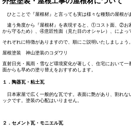
外壁塗装・屋根工事の屋根材について
ひとことで『屋根材』と言っても実は様々な種類の屋根があ
違う角度から『屋根材』を表現すると、①コスト面、②お家
から守るため）、④意匠性面（見た目のオシャレ）、によっ
それぞれに特徴がありますので、順にご説明いたしましょう
屋根塗装 神山塗装のコダワリ
直射日光・風雨・雪など環境変化が著しく、住宅において一
面からも早めの塗り替えをおすすめします。
１．陶器瓦・粘土瓦
日本家屋で広く一般的な瓦です。表面に艶があり、割れない
ックです。塗装の心配はいりません。
２．セメント瓦・モニエル瓦