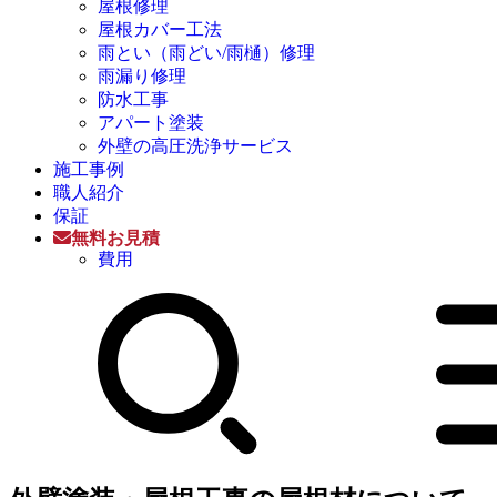
屋根修理
屋根カバー工法
雨とい（雨どい/雨樋）修理
雨漏り修理
防水工事
アパート塗装
外壁の高圧洗浄サービス
施工事例
職人紹介
保証
無料お見積
費用