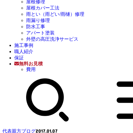
屋根修理
屋根カバー工法
雨とい（雨どい/雨樋）修理
雨漏り修理
防水工事
アパート塗装
外壁の高圧洗浄サービス
施工事例
職人紹介
保証
無料お見積
費用
2017.01.07
代表親方ブログ