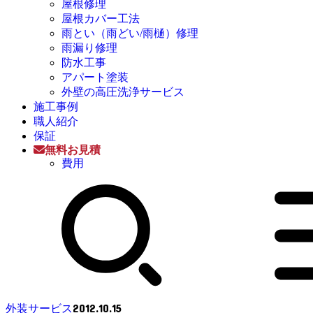
屋根修理
屋根カバー工法
雨とい（雨どい/雨樋）修理
雨漏り修理
防水工事
アパート塗装
外壁の高圧洗浄サービス
施工事例
職人紹介
保証
無料お見積
費用
2012.10.15
外装サービス