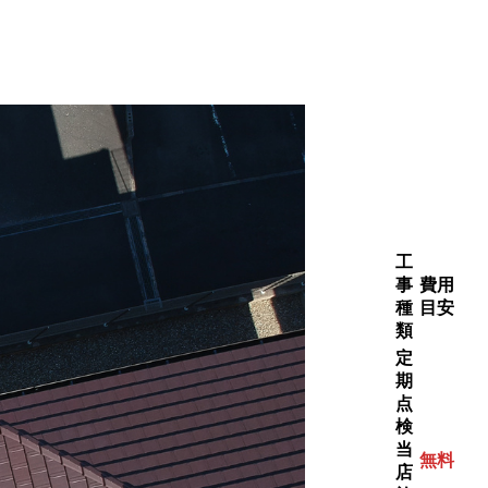
工
事
費用
種
目安
類
定
期
点
検
当
無料
店