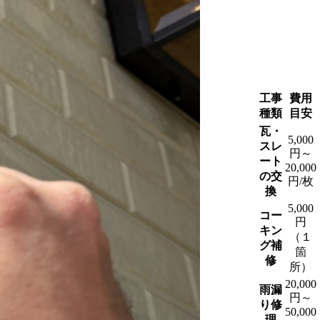
工事
費用
種類
目安
瓦・
5,000
スレ
円～
ート
20,000
の交
円/枚
換
5,000
コー
円
キン
（１
グ補
箇
修
所）
20,000
雨漏
円～
り修
50,000
理