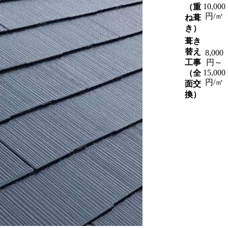
10,000
（重
円/㎡
ね葺
き）
葺き
替え
8,000
工事
円～
15,000
（全
円/㎡
面交
換）