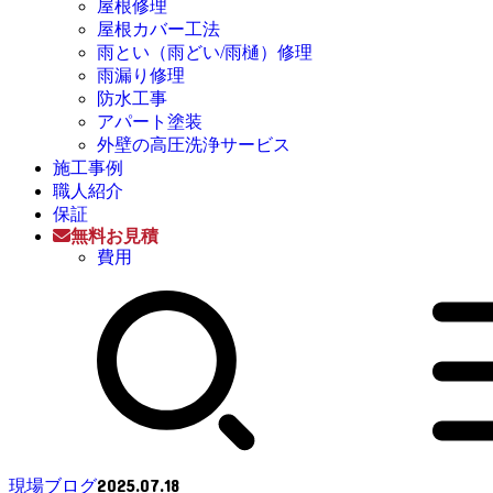
屋根修理
屋根カバー工法
雨とい（雨どい/雨樋）修理
雨漏り修理
防水工事
アパート塗装
外壁の高圧洗浄サービス
施工事例
職人紹介
保証
無料お見積
費用
2025.07.18
現場ブログ