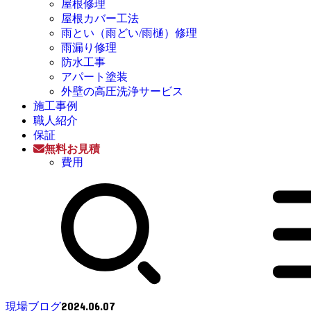
屋根修理
屋根カバー工法
雨とい（雨どい/雨樋）修理
雨漏り修理
防水工事
アパート塗装
外壁の高圧洗浄サービス
施工事例
職人紹介
保証
無料お見積
費用
2024.06.07
現場ブログ