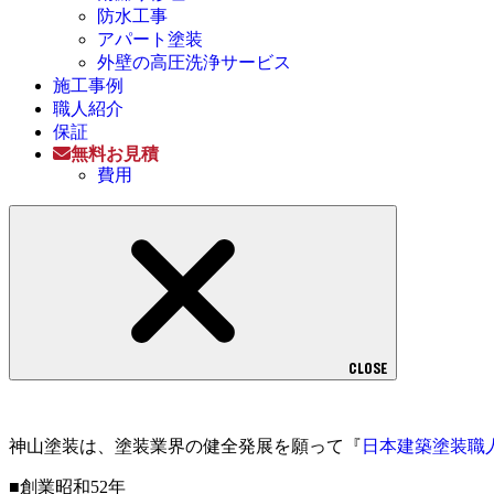
防水工事
アパート塗装
外壁の高圧洗浄サービス
施工事例
職人紹介
保証
無料お見積
費用
CLOSE
神山塗装は、塗装業界の健全発展を願って『
日本建築塗装職
■創業昭和52年