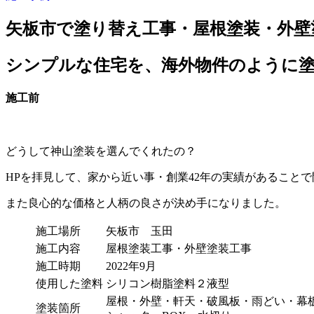
矢板市で塗り替え工事・屋根塗装・外壁
シンプルな住宅を、海外物件のように
施工前
どうして神山塗装を選んでくれたの？
HPを拝見して、家から近い事・創業42年の実績があること
また良心的な価格と人柄の良さが決め手になりました。
施工場所
矢板市 玉田
施工内容
屋根塗装工事・外壁塗装工事
施工時期
2022年9月
使用した塗料
シリコン樹脂塗料２液型
屋根・外壁・軒天・破風板・雨どい・幕
塗装箇所