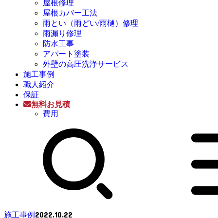
屋根修理
屋根カバー工法
雨とい（雨どい/雨樋）修理
雨漏り修理
防水工事
アパート塗装
外壁の高圧洗浄サービス
施工事例
職人紹介
保証
無料お見積
費用
2022.10.22
施工事例