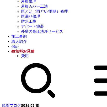
屋根修理
屋根カバー工法
雨とい（雨どい/雨樋）修理
雨漏り修理
防水工事
アパート塗装
外壁の高圧洗浄サービス
施工事例
職人紹介
保証
無料お見積
費用
2025.03.12
現場ブログ