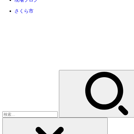
さくら市
検
索: