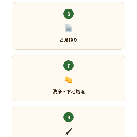
6
お見積り
7
洗浄・下地処理
8
🖌