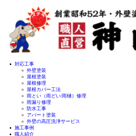
対応工事
外壁塗装
屋根塗装
屋根修理
屋根カバー工法
雨とい（雨どい/雨樋）修理
雨漏り修理
防水工事
アパート塗装
外壁の高圧洗浄サービス
施工事例
職人紹介