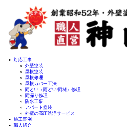
対応工事
外壁塗装
屋根塗装
屋根修理
屋根カバー工法
雨とい（雨どい/雨樋）修理
雨漏り修理
防水工事
アパート塗装
外壁の高圧洗浄サービス
施工事例
職人紹介