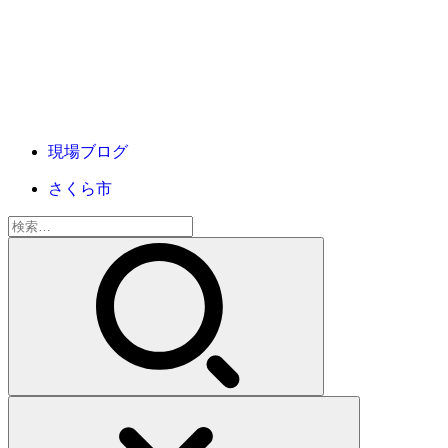
現場ブログ
さくら市
検
索: