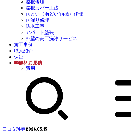
屋根修理
屋根カバー工法
雨とい（雨どい/雨樋）修理
雨漏り修理
防水工事
アパート塗装
外壁の高圧洗浄サービス
施工事例
職人紹介
保証
無料お見積
費用
2026.05.15
口コミ評判