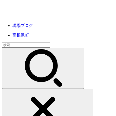
現場ブログ
高根沢町
検
索: